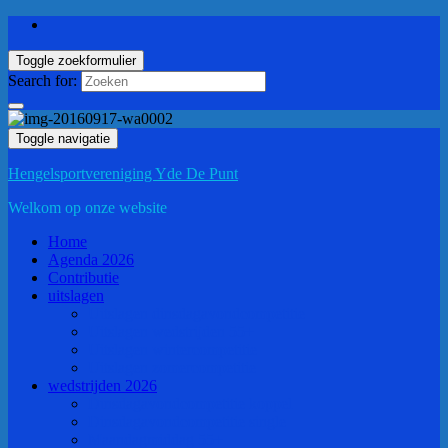
Toggle zoekformulier
Search for:
Toggle navigatie
Hengelsportvereniging Yde De Punt
Welkom op onze website
Home
Agenda 2026
Contributie
uitslagen
Uitslagen dinsdagavondcompetitie
Uitslagen wedstrijden 55+
Uitslagen wintercompetitie
Uitslagen zomercompetitie
wedstrijden 2026
Dinsdagavondcompetitie koppel
Dinsdagavondcompetitie single
Maandagmiddag 55+