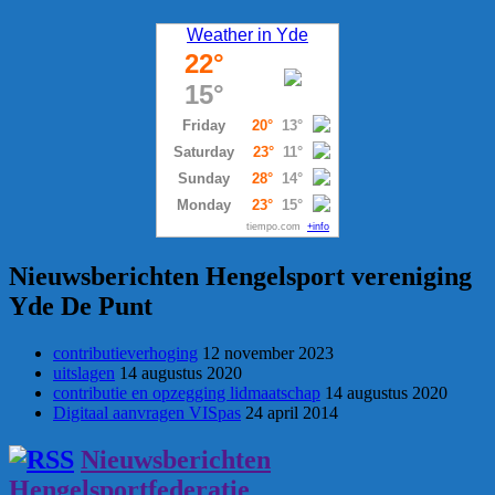
Weather in Yde
22°
15°
Friday
20°
13°
Saturday
23°
11°
Sunday
28°
14°
Monday
23°
15°
tiempo.com
+info
Nieuwsberichten Hengelsport vereniging
Yde De Punt
contributieverhoging
12 november 2023
uitslagen
14 augustus 2020
contributie en opzegging lidmaatschap
14 augustus 2020
Digitaal aanvragen VISpas
24 april 2014
Nieuwsberichten
Hengelsportfederatie