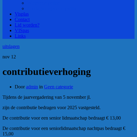
Wintercompetitie
Zondagmorgencompetitie
Visplas
Contact
Lid worden?
VISpas
Links
uitslagen
nov
12
contributieverhoging
Door
admin
in
Geen categorie
Tijdens de jaarvergadering van 5 november jl.
zijn de contributie bedragen voor 2025 vastgesteld.
De contributie voor een senior lidmaatschap bedraagt € 13,00
De contributie voor een seniorlidmaatschap nachtpas bedraagt €
15,00