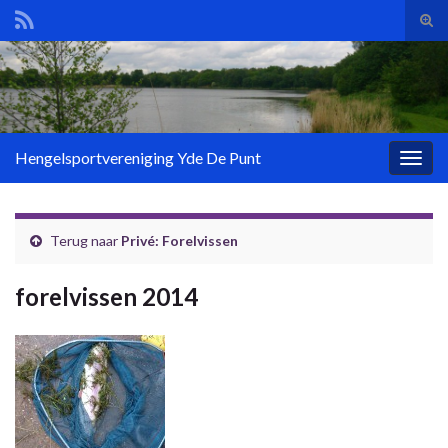
Tog
zoek
Search for:
Hengelsportvereniging Yde De Punt
Togg
navig
Terug naar
Privé: Forelvissen
forelvissen 2014