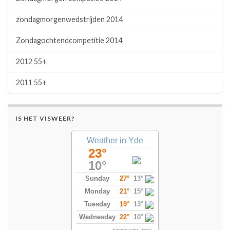
zondagmorgenwedstrijden 2014
Zondagochtendcompetitie 2014
2012 55+
2011 55+
IS HET VISWEER?
Weather in Yde
23°
10°
Sunday
27°
13°
Monday
21°
15°
Tuesday
19°
13°
Wednesday
22°
10°