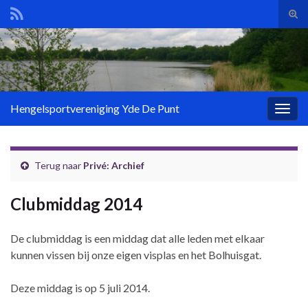
Tog
zoek
Search for:
Hengelsportvereniging Yde De Punt
Togg
navig
Terug naar
Privé: Archief
Clubmiddag 2014
De clubmiddag is een middag dat alle leden met elkaar
kunnen vissen bij onze eigen visplas en het Bolhuisgat.
Deze middag is op 5 juli 2014.